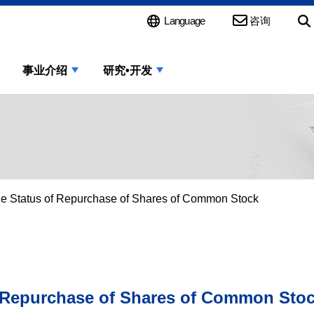
Language
咨询
事业介绍
研究•开发
he Status of Repurchase of Shares of Common Stock
f Repurchase of Shares of Common Sto