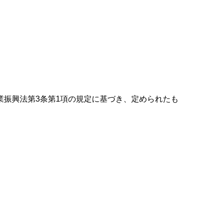
業振興法第
3
条第
1
項の規定に基づき、定められたも